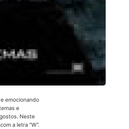
o e emocionando
temas e
 gostos. Neste
com a letra "W".