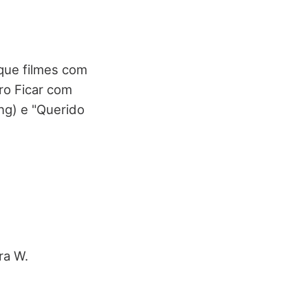
que filmes com
ro Ficar com
ng) e "Querido
ra W.